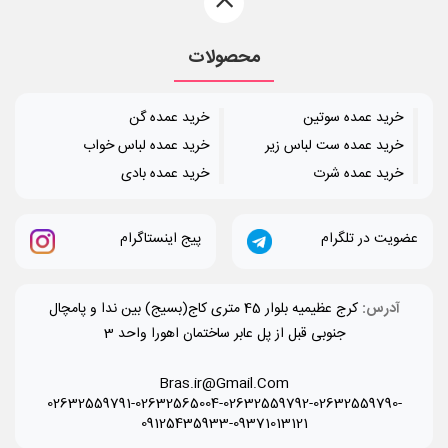
محصولات
خرید عمده سوتین
خرید عمده گن
خرید عمده ست لباس زیر
خرید عمده لباس خواب
خرید عمده شرت
خرید عمده بادی
عضویت در تلگرام
پیج اینستاگرام
آدرس:
کرج عظیمیه بلوار 45 متری کاج(بسیج) بین ندا و پامچال
جنوبی قبل از پل عابر ساختمان اهورا واحد 3
Bras.ir@Gmail.Com
02632559791-02632565004-02632559792-02632559790-
09125435933-09371013121