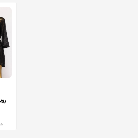
روبد
هر بست