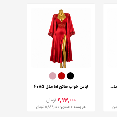
ست بلوز و شلوارک ساتن لورنزا مدل 235504
لباس خواب ساتن اما مدل 4085
۲,۹۹۷,۰۰۰
تومان
هر بسته 2 عددی: ۵,۹۹۴,۰۰۰ تومان