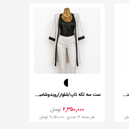
لباس خواب فانتزی فنردار سیسنت مدل 5255
ست سه تکه تاپ/شلوار/روبدوشامبر لاوسکرت مدل 2223
۲,۳۵۰,۰۰۰
تومان
هر بسته 3 عددی: ۷,۰۵۰,۰۰۰ تومان