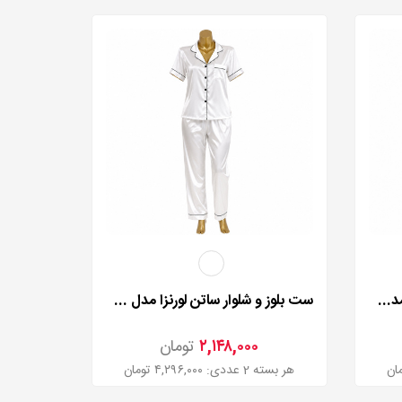
روبدوشامبر ساتن چیندار لورنزا مدل 2756
ست بلوز و شلوار ساتن لورنزا مدل 235106
۲,۱۴۸,۰۰۰
تومان
هر بسته 2 عددی: ۴,۲۹۶,۰۰۰ تومان