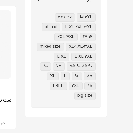
x-2x-3x
M-2XL
xl . 2xl
L.XL.2XL.3XL
2XL-3XL
13-14
mixed size
XL-2XL-3XL
L-XL
L-XL-2XL
80
75
75-80-85-90
XL
L
90
85
FREE
2XL
95
big size
هر بسته 2 ع