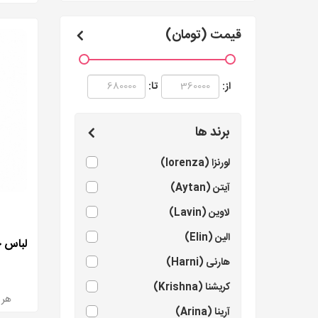
قیمت (تومان)
از:
تا:
برند ها
لورنزا (lorenza)
آیتن (Aytan)
لاوین (Lavin)
الین (Elin)
هارنی (Harni)
کریشنا (Krishna)
هر بسته 2 
آرینا (Arina)