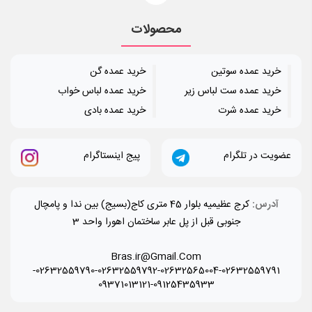
محصولات
خرید عمده سوتین
خرید عمده گن
خرید عمده ست لباس زیر
خرید عمده لباس خواب
خرید عمده شرت
خرید عمده بادی
عضویت در تلگرام
پیج اینستاگرام
آدرس:
کرج عظیمیه بلوار 45 متری کاج(بسیج) بین ندا و پامچال
جنوبی قبل از پل عابر ساختمان اهورا واحد 3
Bras.ir@Gmail.Com
-
02632559790
-
02632559792
-
02632565004
-
02632559791
09371013121
-
09125435933