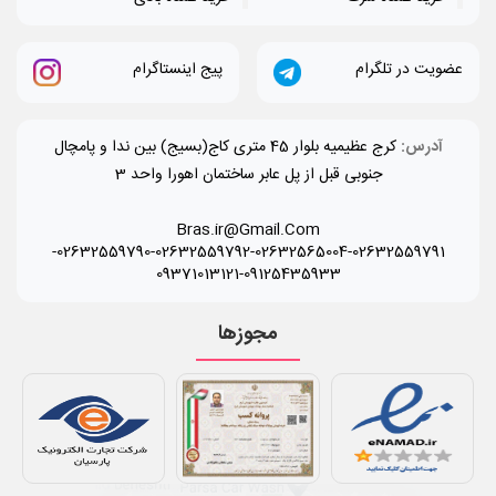
عضویت در تلگرام
پیج اینستاگرام
آدرس:
کرج عظیمیه بلوار 45 متری کاج(بسیج) بین ندا و پامچال
جنوبی قبل از پل عابر ساختمان اهورا واحد 3
Bras.ir@Gmail.Com
-
02632559790
-
02632559792
-
02632565004
-
02632559791
09371013121
-
09125435933
مجوزها