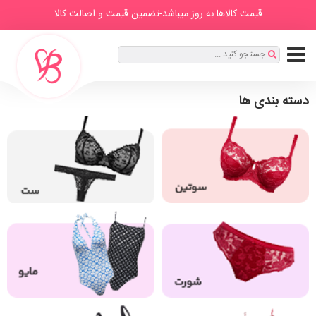
IranBra
دسته
درباره
برندها
صفحه
مطالب
قیمت کالاها به روز میباشد-تضمین قیمت و اصالت کالا
ها
ما
اصلی
ثبت
جستجو کنید ...
نام
|
ورود
دسته بندی ها