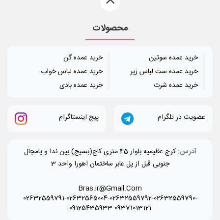
محصولات
خرید عمده سوتین
خرید عمده گن
خرید عمده ست لباس زیر
خرید عمده لباس خواب
خرید عمده شرت
خرید عمده بادی
عضویت در تلگرام
پیج اینستاگرام
آدرس:
کرج عظیمیه بلوار 45 متری کاج(بسیج) بین ندا و پامچال
جنوبی قبل از پل عابر ساختمان اهورا واحد 3
Bras.ir@Gmail.Com
02632559791-02632565004-02632559792-02632559790-
09125435933-09371013121