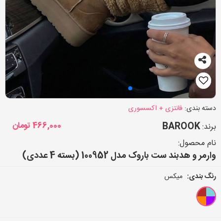
دسته بندی:
فانتزی + اکسسوری
BAROOK
466,000
تومان
برند:
نام محصول:
وارمر و هدبند ست باروک مدل 100952 (بسته 4 عددی)
رنگ بندی:
میکس