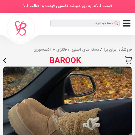
IranBra
دسته
درباره
برندها
صفحه
مطالب
قیمت کالاها به روز میباشد-تضمین قیمت و اصالت کالا
ها
ما
اصلی
ثبت
جستجو کنید ...
نام
|
ورود
فروشگاه ایران برا
دسته های اصلی
فانتزی + اکسسوری
BAROOK