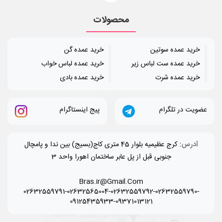
محصولات
خرید عمده سوتین
خرید عمده گن
خرید عمده ست لباس زیر
خرید عمده لباس خواب
خرید عمده شرت
خرید عمده بادی
عضویت در تلگرام
پیج اینستاگرام
آدرس:
کرج عظیمیه بلوار 45 متری کاج(بسیج) بین ندا و پامچال
جنوبی قبل از پل عابر ساختمان اهورا واحد 3
Bras.ir@Gmail.Com
02632559791-02632565004-02632559792-02632559790-
09125435933-09371013121