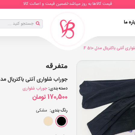
قیمت کالاها به روز میباشد-تضمین قیمت و اصالت کالا
اره ما
ری آنتی باکتریال مدل F 510
متفرقه
جوراب شلواری آنتی باکتریال مدل F 510 (بسته 6 عد
دسته بندی:
جوراب شلواری
170,500
تومان
رنگ بندی:
مشکی