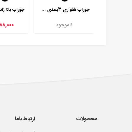
جوراب شلواری 3بعدی چهار فصل وارداتی مدل 553
ناموجود
۸۸,۰۰۰
محصولات
ارتباط باما