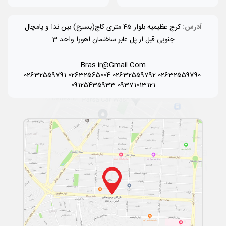
آدرس:
کرج عظیمیه بلوار 45 متری کاج(بسیج) بین ندا و پامچال
جنوبی قبل از پل عابر ساختمان اهورا واحد 3
Bras.ir@Gmail.Com
02632559791-02632565004-02632559792-02632559790-
09125435933-09371013121