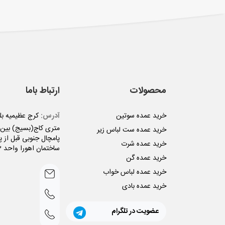
محصولات
ارتباط باما
خرید عمده سوتین
آدرس:
متری کاج(بسیج) بین ن
خرید عمده ست لباس زیر
پامچال جنوبی قبل از پل
خرید عمده شرت
ساختمان اهورا واحد 3
خرید عمده گن
خرید عمده لباس خواب
خرید عمده بادی
عضویت در تلگرام