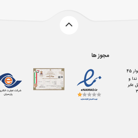
مجوز ها
کرج عظیمیه بلوار 45
دا و
 عابر