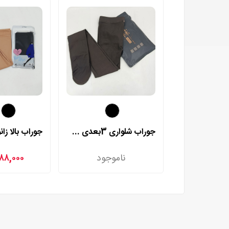
جوراب شلواری 3بعدی چهار فصل وارداتی مدل 553
ناموجود
۸۸,۰۰۰