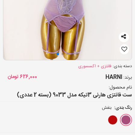
دسته بندی:
فانتزی + اکسسوری
HARNI
626,000
تومان
برند:
نام محصول:
ست فانتزی هارنی 3تیکه مدل 9033 (بسته 2 عددی)
رنگ بندی:
بنفش