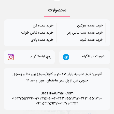
محصولات
خرید عمده سوتین
خرید عمده گن
خرید عمده ست لباس زیر
خرید عمده لباس خواب
خرید عمده شرت
خرید عمده بادی
عضویت در تلگرام
پیج اینستاگرام
آدرس:
کرج عظیمیه بلوار 45 متری کاج(بسیج) بین ندا و پامچال
جنوبی قبل از پل عابر ساختمان اهورا واحد 3
Bras.ir@Gmail.Com
02632559791-02632565004-02632559792-02632559790-
09125435933-09371013121