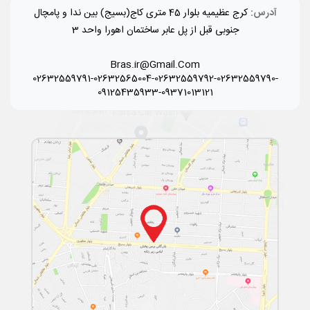
آدرس:
کرج عظیمیه بلوار 45 متری کاج(بسیج) بین ندا و پامچال
جنوبی قبل از پل عابر ساختمان اهورا واحد 3
Bras.ir@Gmail.Com
02632559791-02632565004-02632559792-02632559790-
09125435933-09371013121