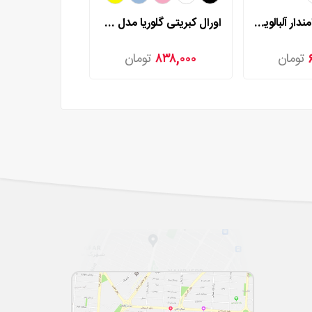
ست فانتزی دامندار آلبالویی گلوریا مدل 6928
اورال کبریتی گلوریا مدل 741
تومان
۸۳۸,۰۰۰
تومان
۷۸۰,۰۰۰
ت