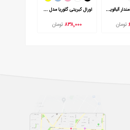
ست فانتزی دامندار آلبالویی گلوریا مدل 6928
اورال کبریتی گلوریا مدل 741
تومان
۸۳۸,۰۰۰
تومان
۷۸۰,۰۰۰
ت