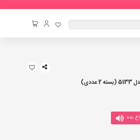
ددی)
ع بده