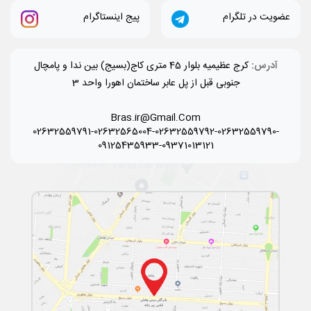
عضویت در تلگرام
پیج اینستاگرام
آدرس:
کرج عظیمیه بلوار 45 متری کاج(بسیج) بین ندا و پامچال
جنوبی قبل از پل عابر ساختمان اهورا واحد 3
Bras.ir@Gmail.Com
02632559791-02632565004-02632559792-02632559790-
09125435933-09371013121