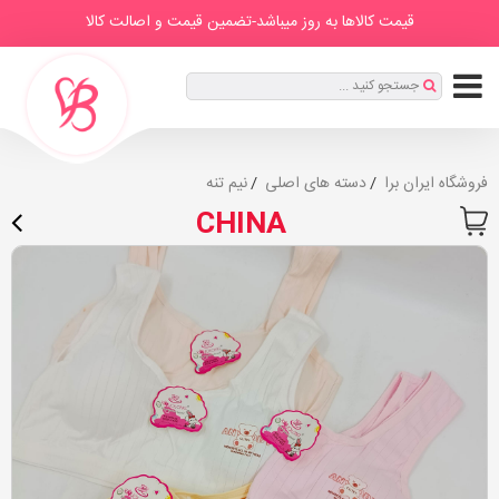
IranBra
دسته
درباره
برندها
صفحه
مطالب
قیمت کالاها به روز میباشد-تضمین قیمت و اصالت کالا
ها
ما
اصلی
ثبت
جستجو کنید ...
نام
|
ورود
فروشگاه ایران برا
دسته های اصلی
نیم تنه
CHINA