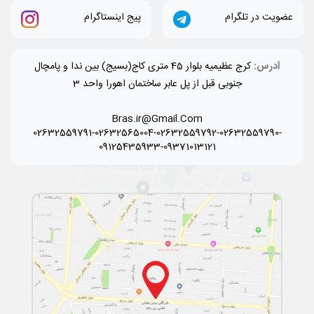
عضویت در تلگرام
پیج اینستاگرام
آدرس:
کرج عظیمیه بلوار 45 متری کاج(بسیج) بین ندا و پامچال
جنوبی قبل از پل عابر ساختمان اهورا واحد 3
Bras.ir@Gmail.Com
02632559791-02632565004-02632559792-02632559790-
09125435933-09371013121