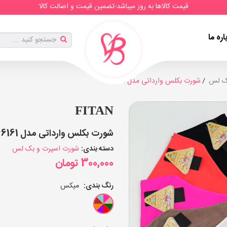
قیمت کالاها به روز میباشد-تضمین قیمت و اصالت کالا
اره ما
ک لس
شورت بکلس وارداتی مدل 66161
FITAN
شورت بکلس وارداتی مدل 66161 (بسته 12 عددی)
دسته بندی:
شورت اسپرت و بک لس
300,000
تومان
رنگ بندی:
میکس