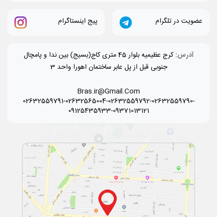
عضویت در تلگرام
پیج اینستاگرام
آدرس:
کرج عظیمیه بلوار 45 متری کاج(بسیج) بین ندا و پامچال
جنوبی قبل از پل عابر ساختمان اهورا واحد 3
Bras.ir@Gmail.Com
02632559791-02632565004-02632559792-02632559790-
09125435933-09371013121