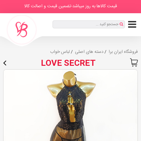
IranBra
دسته
درباره
برندها
صفحه
مطالب
قیمت کالاها به روز میباشد-تضمین قیمت و اصالت کالا
ها
ما
اصلی
ثبت
جستجو کنید ...
نام
|
ورود
فروشگاه ایران برا
دسته های اصلی
لباس خواب
LOVE SECRET