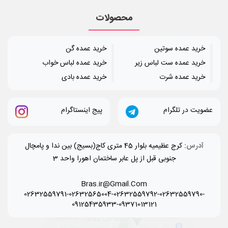
محصولات
خرید عمده سوتین
خرید عمده گن
خرید عمده ست لباس زیر
خرید عمده لباس خواب
خرید عمده شرت
خرید عمده بادی
عضویت در تلگرام
پیج اینستاگرام
آدرس:
کرج عظیمیه بلوار 45 متری کاج(بسیج) بین ندا و پامچال
جنوبی قبل از پل عابر ساختمان اهورا واحد 3
Bras.ir@Gmail.Com
02632559791-02632565004-02632559792-02632559790-
09125435933-09371013121