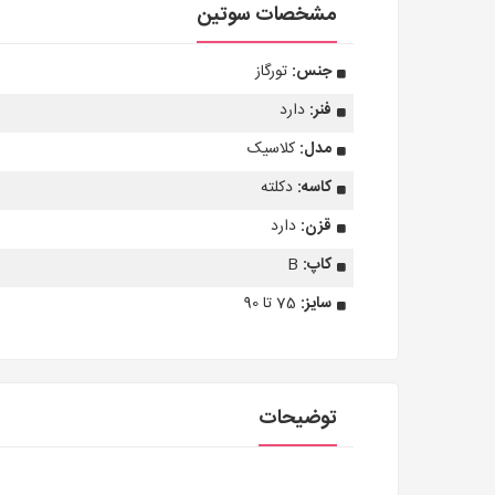
مشخصات سوتین
جنس:
تورگاز
فنر:
دارد
مدل:
کلاسیک
کاسه:
دکلته
قزن:
دارد
کاپ:
B
سایز:
75 تا 90
توضیحات