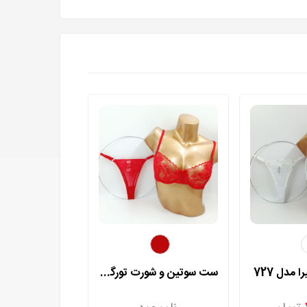
 مدل 727
ست سوتین و شورت تورگاز آمیرا مدل 730