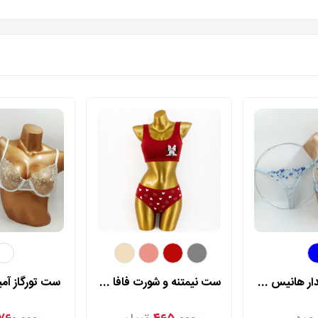
ست توری گلدار هانیس مدل 9806
ست نیمتنه و شورت فافا مدل 7830
ست تورگاز آمیرا