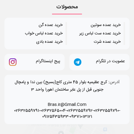
محصولات
خرید عمده سوتین
خرید عمده گن
خرید عمده ست لباس زیر
خرید عمده لباس خواب
خرید عمده شرت
خرید عمده بادی
عضویت در تلگرام
پیج اینستاگرام
آدرس:
کرج عظیمیه بلوار 45 متری کاج(بسیج) بین ندا و پامچال
جنوبی قبل از پل عابر ساختمان اهورا واحد 3
Bras.ir@Gmail.Com
02632559791-02632565004-02632559792-02632559790-
09125435933-09371013121