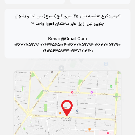
آدرس:
کرج عظیمیه بلوار 45 متری کاج(بسیج) بین ندا و پامچال
جنوبی قبل از پل عابر ساختمان اهورا واحد 3
Bras.ir@Gmail.Com
02632559791-02632565004-02632559792-02632559790-
09125435933-09371013121