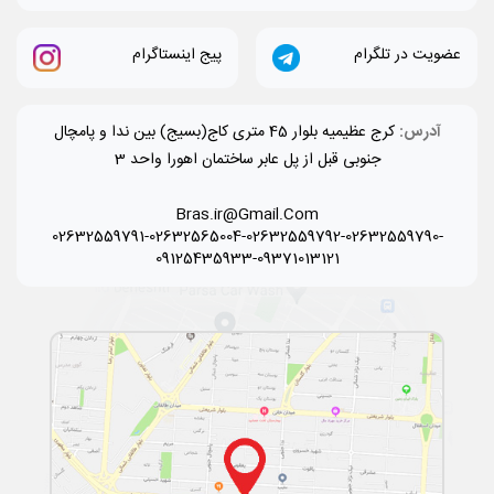
عضویت در تلگرام
پیج اینستاگرام
آدرس:
کرج عظیمیه بلوار 45 متری کاج(بسیج) بین ندا و پامچال
جنوبی قبل از پل عابر ساختمان اهورا واحد 3
Bras.ir@Gmail.Com
02632559791-02632565004-02632559792-02632559790-
09125435933-09371013121