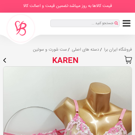
IranBra
دسته
درباره
برندها
صفحه
مطالب
قیمت کالاها به روز میباشد-تضمین قیمت و اصالت کالا
ها
ما
اصلی
ثبت
جستجو کنید ...
نام
|
ورود
فروشگاه ایران برا
دسته های اصلی
ست شورت و سوتین
KAREN