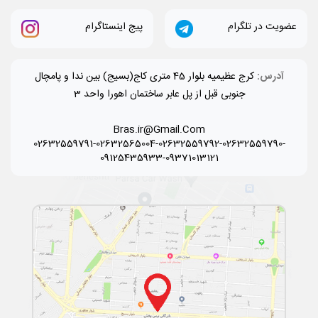
عضویت در تلگرام
پیج اینستاگرام
آدرس:
کرج عظیمیه بلوار 45 متری کاج(بسیج) بین ندا و پامچال
جنوبی قبل از پل عابر ساختمان اهورا واحد 3
Bras.ir@Gmail.Com
02632559791-02632565004-02632559792-02632559790-
09125435933-09371013121