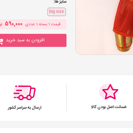
سایز ها:
big size
590,000
قیمت
1
بسته 1 عددی
تو
افزودن به سبد خرید
ضمانت اصل بودن کالا
ارسال به سراسر کشور