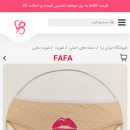
IranBra
دسته
درباره
برندها
صفحه
مطالب
قیمت کالاها به روز میباشد-تضمین قیمت و اصالت کالا
ها
ما
اصلی
ثبت
جستجو کنید ...
نام
|
ورود
فروشگاه ایران برا
دسته های اصلی
شورت
شورت نخی
FAFA