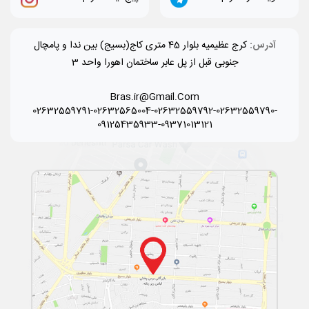
آدرس:
کرج عظیمیه بلوار 45 متری کاج(بسیج) بین ندا و پامچال
جنوبی قبل از پل عابر ساختمان اهورا واحد 3
Bras.ir@Gmail.Com
02632559791-02632565004-02632559792-02632559790-
09125435933-09371013121