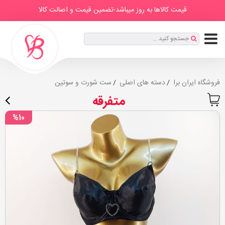
IranBra
دسته
درباره
برندها
صفحه
مطالب
قیمت کالاها به روز میباشد-تضمین قیمت و اصالت کالا
ها
ما
اصلی
ثبت
جستجو کنید ...
نام
|
ورود
فروشگاه ایران برا
دسته های اصلی
ست شورت و سوتین
متفرقه
%10