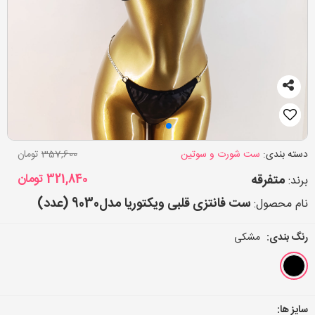
دسته بندی:
ست شورت و سوتین
357,600
تومان
متفرقه
321,840
تومان
برند:
ست فانتزی قلبی ویکتوریا مدل9030 (عدد)
نام محصول:
رنگ بندی:
مشکی
سایز ها: