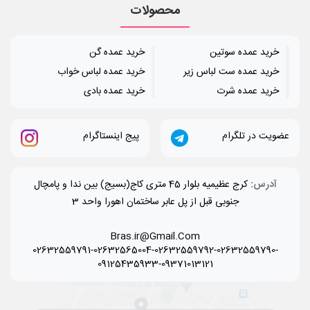
محصولات
خرید عمده سوتین
خرید عمده گن
خرید عمده ست لباس زیر
خرید عمده لباس خواب
خرید عمده شرت
خرید عمده بادی
عضویت در تلگرام
پیج اینستاگرام
آدرس:
کرج عظیمیه بلوار 45 متری کاج(بسیج) بین ندا و پامچال
جنوبی قبل از پل عابر ساختمان اهورا واحد 3
Bras.ir@Gmail.Com
02632559791-02632565004-02632559792-02632559790-
09125435933-09371013121