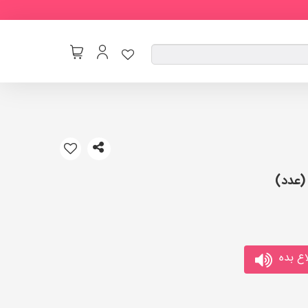
ع بده