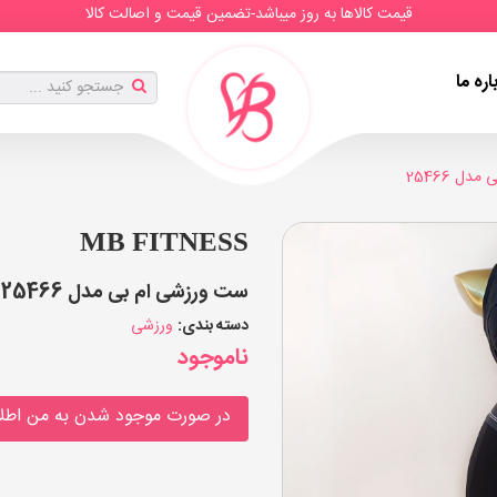
قیمت کالاها به روز میباشد-تضمین قیمت و اصالت کالا
اره ما
ل 25466
MB FITNESS
ست ورزشی ام بی مدل 25466 (عدد)
دسته بندی:
ورزشی
ناموجود
در صورت موجود شدن به من اطلا