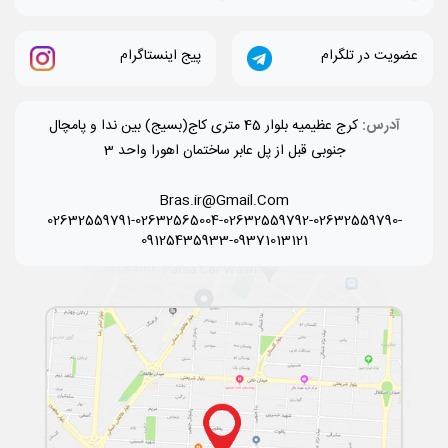
عضویت در تلگرام
پیج اینستاگرام
آدرس:
کرج عظیمیه بلوار 45 متری کاج(بسیج) بین ندا و پامچال
جنوبی قبل از پل عابر ساختمان اهورا واحد 3
Bras.ir@Gmail.Com
02632559791-02632565004-02632559792-02632559790-
09125435933-09371013121