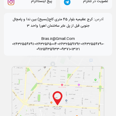
عضویت در تلگرام
پیج اینستاگرام
آدرس:
کرج عظیمیه بلوار 45 متری کاج(بسیج) بین ندا و پامچال
جنوبی قبل از پل عابر ساختمان اهورا واحد 3
Bras.ir@Gmail.Com
02632559791-02632565004-02632559792-02632559790-
09125435933-09371013121