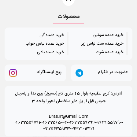
محصولات
خرید عمده سوتین
خرید عمده گن
خرید عمده ست لباس زیر
خرید عمده لباس خواب
خرید عمده شرت
خرید عمده بادی
عضویت در تلگرام
پیج اینستاگرام
آدرس:
کرج عظیمیه بلوار 45 متری کاج(بسیج) بین ندا و پامچال
جنوبی قبل از پل عابر ساختمان اهورا واحد 3
Bras.ir@Gmail.Com
02632559791-02632565004-02632559792-02632559790-
09125435933-09371013121