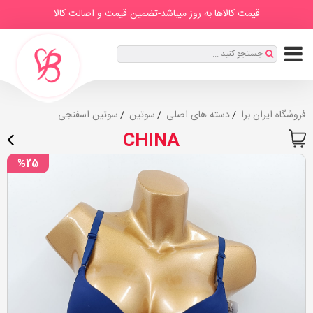
IranBra
دسته
درباره
برندها
صفحه
مطالب
قیمت کالاها به روز میباشد-تضمین قیمت و اصالت کالا
ها
ما
اصلی
ثبت
جستجو کنید ...
نام
|
ورود
فروشگاه ایران برا
دسته های اصلی
سوتین
سوتین اسفنجی
CHINA
%25