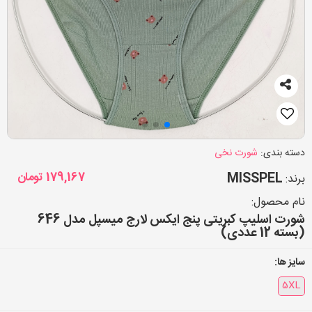
دسته بندی:
شورت نخی
MISSPEL
179,167
تومان
برند:
نام محصول:
شورت اسلیپ کبریتی پنج ایکس لارج میسپل مدل 646
(بسته 12 عددی)
سایز ها:
5XL