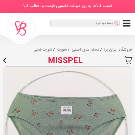
IranBra
دسته
درباره
برندها
صفحه
مطالب
قیمت کالاها به روز میباشد-تضمین قیمت و اصالت کالا
ها
ما
اصلی
ثبت
جستجو کنید ...
نام
|
ورود
فروشگاه ایران برا
دسته های اصلی
شورت
شورت نخی
MISSPEL