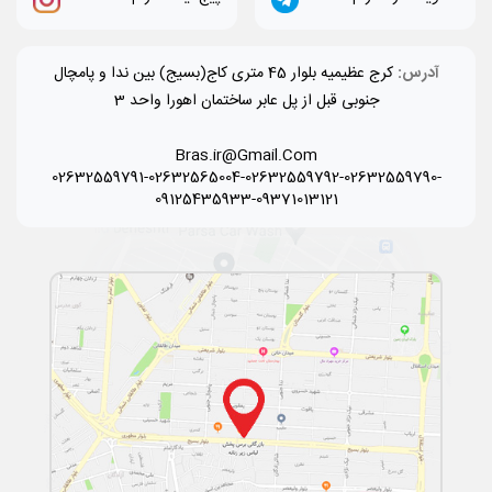
آدرس:
کرج عظیمیه بلوار 45 متری کاج(بسیج) بین ندا و پامچال
جنوبی قبل از پل عابر ساختمان اهورا واحد 3
Bras.ir@Gmail.Com
02632559791-02632565004-02632559792-02632559790-
09125435933-09371013121