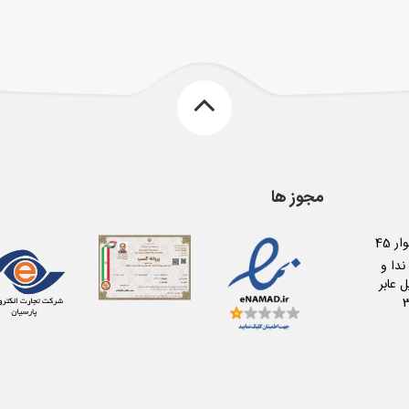
مجوز ها
کرج عظیمیه بلوار 45
دا و
 عابر