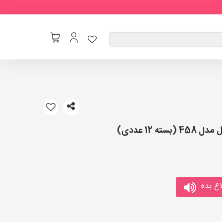
 12 عددی)
ع بده