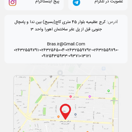
عضویت در تلگرام
پیج اینستاگرام
آدرس:
کرج عظیمیه بلوار 45 متری کاج(بسیج) بین ندا و پامچال
جنوبی قبل از پل عابر ساختمان اهورا واحد 3
Bras.ir@Gmail.Com
02632559791-02632565004-02632559792-02632559790-
09125435933-09371013121