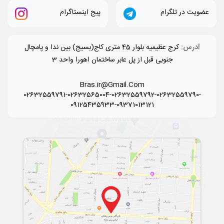
عضویت در تلگرام
پیج اینستاگرام
آدرس:
کرج عظیمیه بلوار 45 متری کاج(بسیج) بین ندا و پامچال
جنوبی قبل از پل عابر ساختمان اهورا واحد 3
Bras.ir@Gmail.Com
02632559791-02632565004-02632559792-02632559790-
09125435933-09371013121