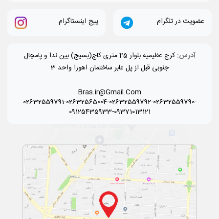
عضویت در تلگرام
پیج اینستاگرام
آدرس:
کرج عظیمیه بلوار 45 متری کاج(بسیج) بین ندا و پامچال
جنوبی قبل از پل عابر ساختمان اهورا واحد 3
Bras.ir@Gmail.Com
02632559791-02632565004-02632559792-02632559790-
09125435933-09371013121