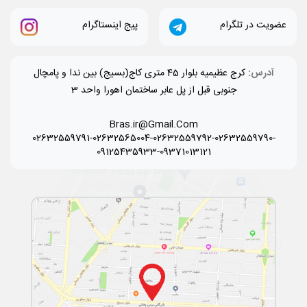
عضویت در تلگرام
پیج اینستاگرام
آدرس:
کرج عظیمیه بلوار 45 متری کاج(بسیج) بین ندا و پامچال
جنوبی قبل از پل عابر ساختمان اهورا واحد 3
Bras.ir@Gmail.Com
02632559791-02632565004-02632559792-02632559790-
09125435933-09371013121