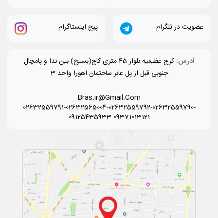
عضویت در تلگرام
پیج اینستاگرام
آدرس:
کرج عظیمیه بلوار 45 متری کاج(بسیج) بین ندا و پامچال
جنوبی قبل از پل عابر ساختمان اهورا واحد 3
Bras.ir@Gmail.Com
02632559791-02632565004-02632559792-02632559790-
09125435933-09371013121