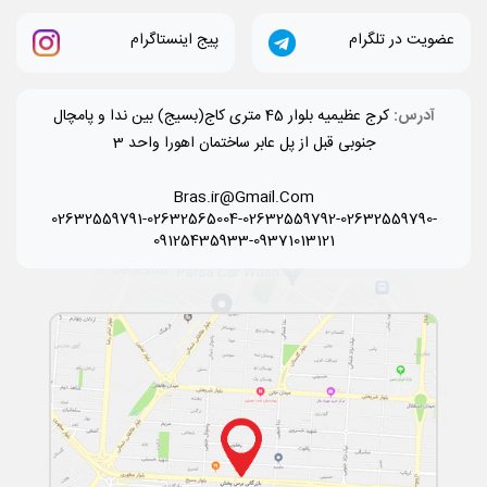
عضویت در تلگرام
پیج اینستاگرام
آدرس:
کرج عظیمیه بلوار 45 متری کاج(بسیج) بین ندا و پامچال
جنوبی قبل از پل عابر ساختمان اهورا واحد 3
Bras.ir@Gmail.Com
02632559791-02632565004-02632559792-02632559790-
09125435933-09371013121