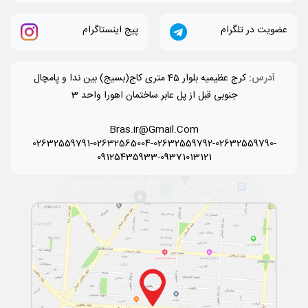
عضویت در تلگرام
پیج اینستاگرام
آدرس:
کرج عظیمیه بلوار 45 متری کاج(بسیج) بین ندا و پامچال
جنوبی قبل از پل عابر ساختمان اهورا واحد 3
Bras.ir@Gmail.Com
02632559791-02632565004-02632559792-02632559790-
09125435933-09371013121