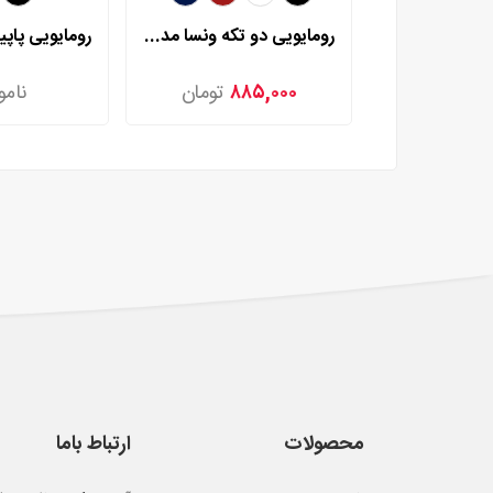
رومایویی دو تکه ونسا مدل 5067
۸۸۵,۰۰۰
تومان
نامو
محصولات
ارتباط باما