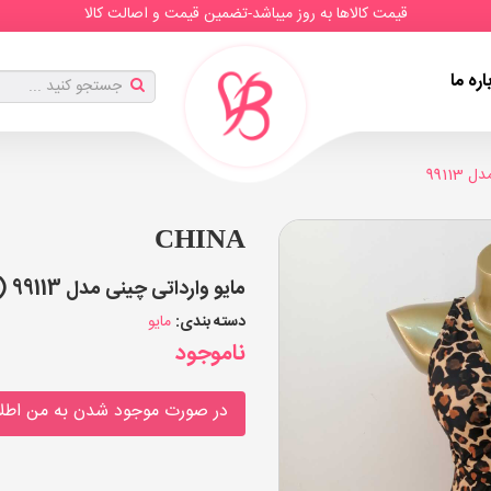
قیمت کالاها به روز میباشد-تضمین قیمت و اصالت کالا
اره ما
99113
CHINA
مایو وارداتی چینی مدل 99113 (بسته 3 عددی)
دسته بندی:
مایو
ناموجود
در صورت موجود شدن به من اطلا