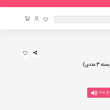
ع بده