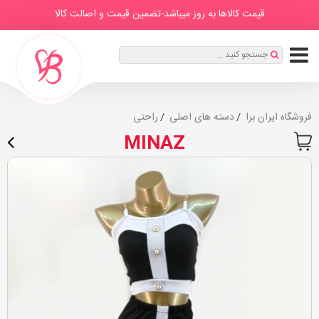
IranBra
دسته
درباره
برندها
صفحه
مطالب
قیمت کالاها به روز میباشد-تضمین قیمت و اصالت کالا
ها
ما
اصلی
ثبت
جستجو کنید ...
نام
|
ورود
فروشگاه ایران برا
دسته های اصلی
راحتی
MINAZ