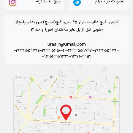
عضویت در تلگرام
پیج اینستاگرام
آدرس:
کرج عظیمیه بلوار 45 متری کاج(بسیج) بین ندا و پامچال
جنوبی قبل از پل عابر ساختمان اهورا واحد 3
Bras.ir@Gmail.Com
02632559791-02632565004-02632559792-02632559790-
09125435933-09371013121