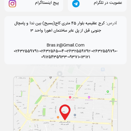
عضویت در تلگرام
پیج اینستاگرام
آدرس:
کرج عظیمیه بلوار 45 متری کاج(بسیج) بین ندا و پامچال
جنوبی قبل از پل عابر ساختمان اهورا واحد 3
Bras.ir@Gmail.Com
02632559791-02632565004-02632559792-02632559790-
09125435933-09371013121