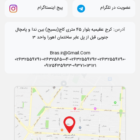
عضویت در تلگرام
پیج اینستاگرام
آدرس:
کرج عظیمیه بلوار 45 متری کاج(بسیج) بین ندا و پامچال
جنوبی قبل از پل عابر ساختمان اهورا واحد 3
Bras.ir@Gmail.Com
02632559791-02632565004-02632559792-02632559790-
09125435933-09371013121