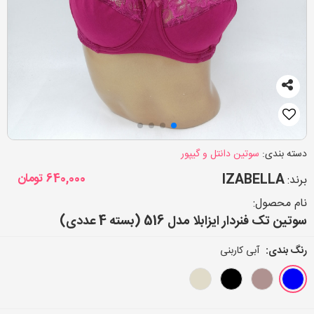
دسته بندی:
سوتین دانتل و گیپور
IZABELLA
640,000
تومان
برند:
نام محصول:
سوتین تک فنردار ایزابلا مدل 516 (بسته 4 عددی)
رنگ بندی:
آبی کاربنی