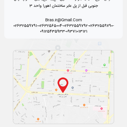
جنوبی قبل از پل عابر ساختمان اهورا واحد 3
Bras.ir@Gmail.Com
02632559791-02632565004-02632559792-02632559790-
09125435933-09371013121