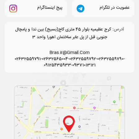
عضویت در تلگرام
پیج اینستاگرام
آدرس:
کرج عظیمیه بلوار 45 متری کاج(بسیج) بین ندا و پامچال
جنوبی قبل از پل عابر ساختمان اهورا واحد 3
Bras.ir@Gmail.Com
02632559791-02632565004-02632559792-02632559790-
09125435933-09371013121