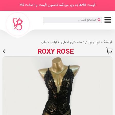
IranBra
دسته
درباره
برندها
صفحه
مطالب
قیمت کالاها به روز میباشد-تضمین قیمت و اصالت کالا
ها
ما
اصلی
ثبت
جستجو کنید ...
نام
|
ورود
فروشگاه ایران برا
دسته های اصلی
لباس خواب
ROXY ROSE