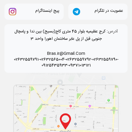
عضویت در تلگرام
پیج اینستاگرام
آدرس:
کرج عظیمیه بلوار 45 متری کاج(بسیج) بین ندا و پامچال
جنوبی قبل از پل عابر ساختمان اهورا واحد 3
Bras.ir@Gmail.Com
02632559791-02632565004-02632559792-02632559790-
09125435933-09371013121