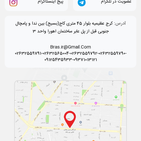
عضویت در تلگرام
پیج اینستاگرام
آدرس:
کرج عظیمیه بلوار 45 متری کاج(بسیج) بین ندا و پامچال
جنوبی قبل از پل عابر ساختمان اهورا واحد 3
Bras.ir@Gmail.Com
02632559791-02632565004-02632559792-02632559790-
09125435933-09371013121