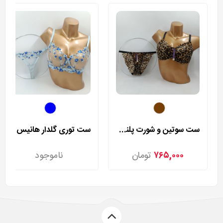
ست سوتین و شورت پلنگی رزا مدل 9507
ست توری گلدار هانیس مدل 9806
۷۶۵,۰۰۰
تومان
ناموجود