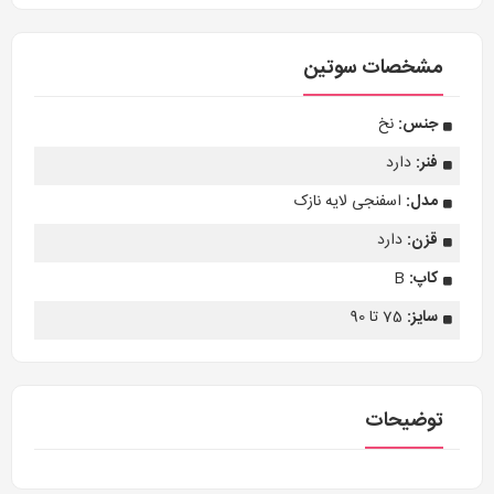
مشخصات سوتین
جنس:
نخ
فنر:
دارد
مدل:
اسفنجی لایه نازک
قزن:
دارد
کاپ:
B
سایز:
75 تا 90
توضیحات