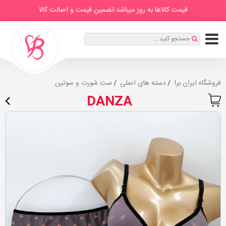
IranBra
دسته
درباره
برندها
صفحه
مطالب
قیمت کالاها به روز میباشد-تضمین قیمت و اصالت کالا
ها
ما
اصلی
ثبت
جستجو کنید ...
نام
|
ورود
فروشگاه ایران برا
دسته های اصلی
ست شورت و سوتین
DANZA