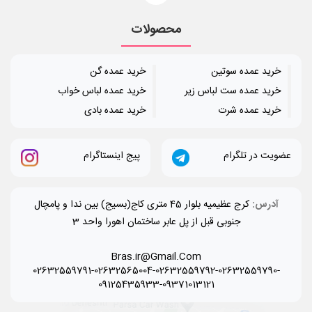
محصولات
خرید عمده سوتین
خرید عمده گن
خرید عمده ست لباس زیر
خرید عمده لباس خواب
خرید عمده شرت
خرید عمده بادی
عضویت در تلگرام
پیج اینستاگرام
آدرس:
کرج عظیمیه بلوار 45 متری کاج(بسیج) بین ندا و پامچال
جنوبی قبل از پل عابر ساختمان اهورا واحد 3
Bras.ir@Gmail.Com
02632559791-02632565004-02632559792-02632559790-
09125435933-09371013121