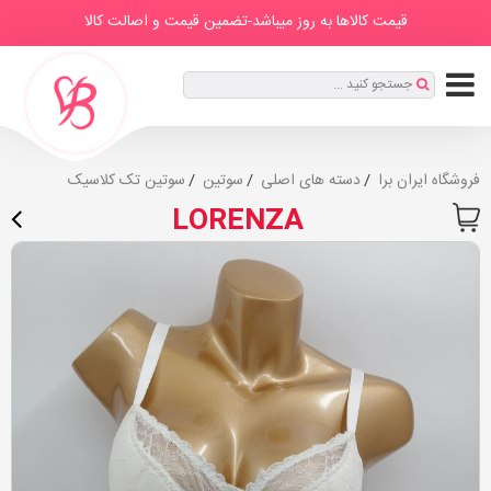
IranBra
دسته
درباره
برندها
صفحه
مطالب
قیمت کالاها به روز میباشد-تضمین قیمت و اصالت کالا
ها
ما
اصلی
ثبت
جستجو کنید ...
نام
|
ورود
فروشگاه ایران برا
دسته های اصلی
سوتین
سوتین تک کلاسیک
LORENZA