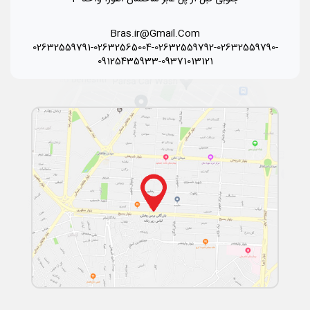
Bras.ir@Gmail.Com
02632559791-02632565004-02632559792-02632559790-
09125435933-09371013121