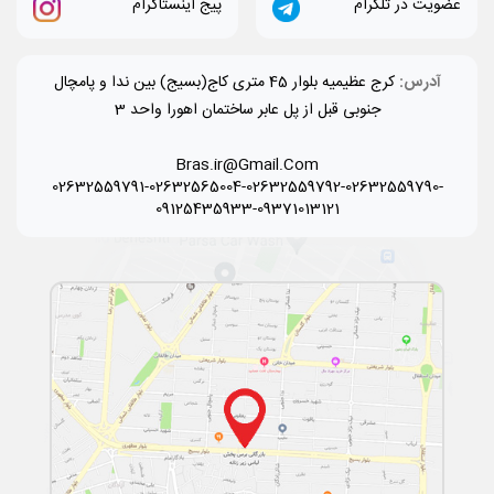
عضویت در تلگرام
پیج اینستاگرام
آدرس:
کرج عظیمیه بلوار 45 متری کاج(بسیج) بین ندا و پامچال
جنوبی قبل از پل عابر ساختمان اهورا واحد 3
Bras.ir@Gmail.Com
02632559791-02632565004-02632559792-02632559790-
09125435933-09371013121